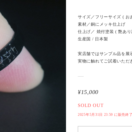
サイズ／フリーサイズ ( お
素材／銅にメッキ仕上げ
仕上げ／ 焼付塗装 ( 艶あり黒
生産国 / 日本製
実店舗ではサンプル品を展
実物に触れてご試着いただ
¥15,000
SOLD OUT
2025年5月31日 23:59 に販売終