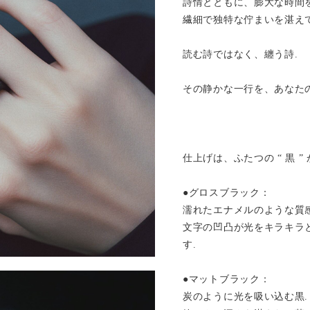
詩情とともに、膨大な時間
繊細で独特な佇まいを湛えて
読む詩ではなく、纏う詩.
その静かな一行を、あなたの
仕上げは、ふたつの “ 黒 
●グロスブラック：
濡れたエナメルのような質感
文字の凹凸が光をキラキラ
す.
●マットブラック：
炭のように光を吸い込む黒.