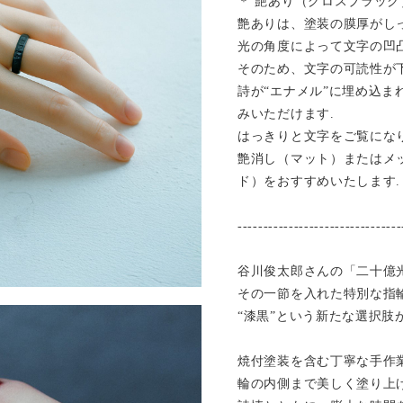
＊ 艶あり（グロスブラッ
艶ありは、塗装の膜厚がし
光の角度によって文字の凹
そのため、文字の可読性が
詩が“エナメル”に埋め込ま
みいただけます.
はっきりと文字をご覧にな
艶消し（マット）またはメ
ド）をおすすめいたします.
--------------------------------
谷川俊太郎さんの「二十億
その一節を入れた特別な指
“漆黒”という新たな選択肢
焼付塗装を含む丁寧な手作
輪の内側まで美しく塗り上