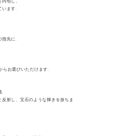
を内包し、
います.
指先に.
” からお選びいただけます.
.
と反射し、宝石のような輝きを放ちま