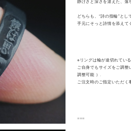
静けさと深さを湛えた、落
どちらも、“詩の指輪”とし
手元にそっと詩情を添えて
※リングは輪が途切れてい
ご自身でもサイズをご調整い
調整可能 ）.
ご注文時のご指定いただく
===