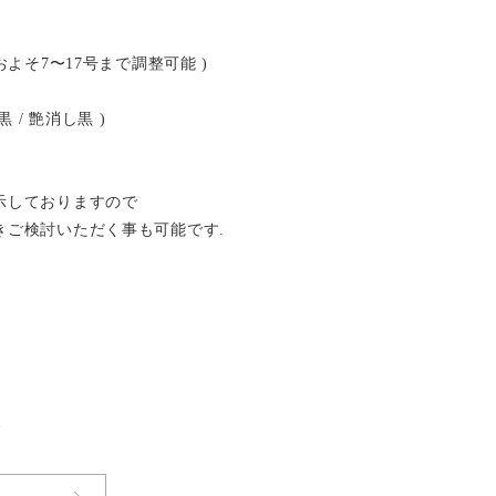
およそ7〜17号まで調整可能 )
 / 艶消し黒 )
示しておりますので
きご検討いただく事も可能です.
了